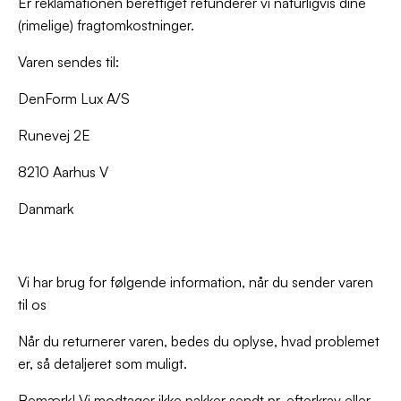
Er reklamationen berettiget refunderer vi naturligvis dine
(rimelige) fragtomkostninger.
Varen sendes til:
DenForm Lux A/S
Runevej 2E
8210 Aarhus V
Danmark
Vi har brug for følgende information, når du sender varen
til os
Når du returnerer varen, bedes du oplyse, hvad problemet
er, så detaljeret som muligt.
Bemærk! Vi modtager ikke pakker sendt pr. efterkrav eller