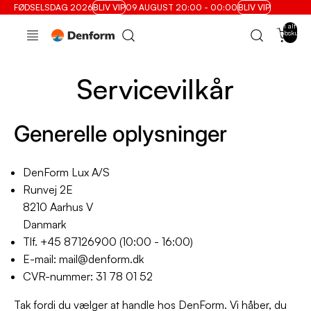
FØDSELSDAG 2026
BLIV VIP
09 AUGUST 20:00 - 00:00
BLIV VIP
Varer i alt i
indkøbskurve
0
Servicevilkår
Generelle oplysninger
DenForm Lux A/S
Runvej 2E
8210 Aarhus V
Danmark
Tlf. +45 87126900 (10:00 - 16:00)
E-mail: mail@denform.dk
CVR-nummer: 31 78 01 52
Tak fordi du vælger at handle hos DenForm. Vi håber, du