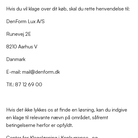
Hvis du vil klage over dit køb, skal du rette henvendelse til:
DenForm Lux A/S
Runevej 2E
8210 Aarhus V
Danmark
E-mail: mail@denform.dk
Tlf.: 87 12 69 00
Hvis det ikke lykkes os at finde en løsning, kan du indgive
en klage til relevante nævn på området, såfremt
betingelserne herfor er opfyldt.
Center for Klageløsning i Konkurrence- og