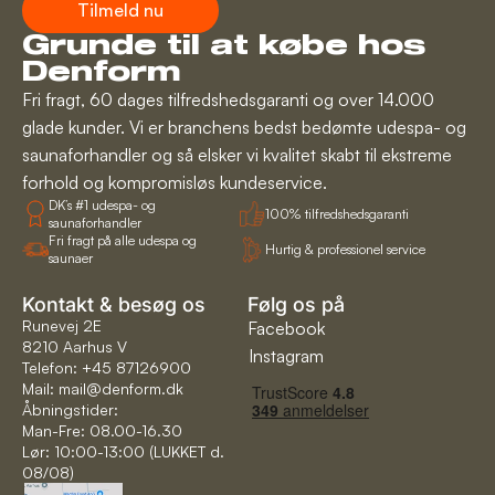
Tilmeld nu
Grunde til at købe hos
Denform
Fri fragt, 60 dages tilfredshedsgaranti og over 14.000
glade kunder. Vi er branchens bedst bedømte udespa- og
saunaforhandler og så elsker vi kvalitet skabt til ekstreme
forhold og kompromisløs kundeservice.
DK’s #1 udespa- og
100% tilfredshedsgaranti
saunaforhandler
Fri fragt på alle udespa og
Hurtig & professionel service
saunaer
Kontakt & besøg os
Følg os på
Runevej 2E
Facebook
8210 Aarhus V
Instagram
Telefon: +45 87126900
Mail:
mail@denform.dk
Åbningstider:
Man-Fre: 08.00-16.30
Lør: 10:00-13:00 (LUKKET d.
08/08)